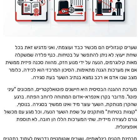
שערים קונזוליים הם מכשיר כבד ועוצמתי, ואני מדגיש זאת בכל
שיחת ייעוץ: לא ניתן להתפשר על בטיחות. כנף פלדה שמשקלה
מאות קילוגרמים, הנעה על ידי מנוע חזק, מהווה סכנה פיזית ממשית
אם אין מערכות הגנה מתאימות. הסיכון המרכזי הוא לכידה, כלומר
מצב שבו אדם או רכב נמצא בנתיב השער בעת סגירה.
מערכת ההגנה הבסיסית היא חיישנים פוטואלקטריים, המכונים "עיני
פוטו". מדובר בקרן אינפרא-אדום המתוחה לרוחב הפתח. ברגע
שהקרן מנותקת, השער עוצר מיד ואינו ממשיך בסגירה. בנוסף,
"קצוות בטיחות" מותקנים על שפת השער הנעה, וכל מגע עם מכשול
גורם לעצירה מיידית. שתי המערכות הללו הן חובה, לא תוספת
אופציונלית.
מבחינת תקנים בינלאומיים, שערים אוטומטיים נדרשים לעמוד בתקנים