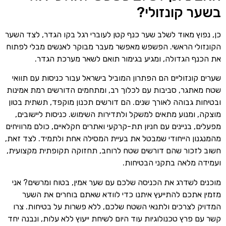
בשער קונזולי?
כן, נפוץ מאוד לשלב שער כנף קטן לעוברי רגל בקו הגדר, לצד השער
הקונזולי הראשי. הפשפש מאפשר מעבר מבוקר לאנשים מבלי לפתוח
את הכנף הגדולה, ומגיע בגימור תואם לשאר מערכת הגדר.
שערים קונזוליים הם הפתרון המוביל בישראל עבור כניסות עם תוואי
שטח מאתגר, סביבות עם לכלוך רב, ומתחמים הדורשים רמת אמינות
ובטיחות גבוהה לאורך שנים. הם דורשים תכנון מוקפד, תשתית בטון
מוצקה, ומנוע מתאים למשקל ולתדירות השימוש. כניסות ליישובים,
מפעלים, בניינים עם חניון תת-קרקעי ואתרים חקלאיים, כולם מרוויחים
מהמנגנון הייחודי שמבטל את בעיית המסילה אחת ולתמיד. לצד זאת,
חשוב לזכור שהם דורשים שטח לרוחב, תחזוקה תקופתית מקצועית,
ועמידה מלאה בתקני הבטיחות.
מוכנים לשדרג את הכניסה שלכם עם שער אמין, בטוח ומרשים? אני
מזמין אתכם להתייעץ איתנו כדי לוודא שאתם בוחרים את השער
המדויק לצרכים ולתנאי השטח שלכם, ללא פשרות על בטיחות. צרו
קשר עם פרץ טכנולוגיות עוד היום לשיחת ייעוץ ללא עלות, ונבנה יחד