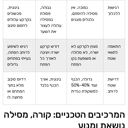
רגישות
נמוכה, אין
גבוהה,
בינונית,
ללכלוך
מסילה להיסתם,
פסולת
מכשולים
גלגלים מוגנים
במסילה
בקרקע עלולים
עלולה לעצור
לחסום סיבוב
את השער
התאמה
מצוין לקרקע לא
דורש קרקע
רגיש לשיפוע
לתוואי
ישרה, לא סלולה
ישרה ויציבה
לרוחב הפתח,
שטח
או משופעת בקו
לאורך כל
בעייתי בפתחים
הפתח
הפתח
גדולים
דרישת
גדולה, הכנף
בינונית, אורך
רדיוס סיבוב
שטח
ועוד 40%-50%
הכנף בלבד
מלא בתוך
לרוחב
למשקולת נגדית
המתחם או
מחוצה לו
המרכיבים הטכניים: קורה, מסילה
נושאת ומנוע