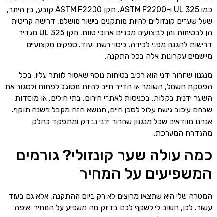
כמו UL 325 ו-ASTM F2200. תקן ASTM F2200 קובע, בין היתר,
שעל שערים קונזוליים להיות מותקנים בישור מושלם, דרישה קריטית
הן לבטיחות והן לביצועים מכניים ארוכי טווח. תקן UL 325 מגדיר
דרישות להגנה מפני לכידה, כיסוי רשת ועוד. ספקים מקצועיים
מיישמים עקרונות אלה בכל התקנה.
מנגנון שחרור ידני הוא רכיב בטיחות נוסף שאסור לוותר עליו. בכל
הפסקת חשמל, השומר או הדייר חייב להיות מסוגל לפתוח ולסגור את
השער ידנית בקלות. בכניסות לאתרי חירום, בתי חולים, או מוסדות
שבהם עיכוב גישה עלול לסכן חיים, הנושא הזה מקבל משנה תוקף.
אנחנו מוודאים שכל מנגנון שחרור ידני נבדק ומתפקד כחלק
מהגדרת המערכת.
כמה עולה שער קונזולי? גורמים
המשפיעים על המחיר
המטרה שלי היא שתצאו מרוצים לא רק ביום ההתקנה, אלא גם בעוד
עשור. לכן, חשוב לי לשקף לכם בדיוק מה משפיע על המחיר ואיפה