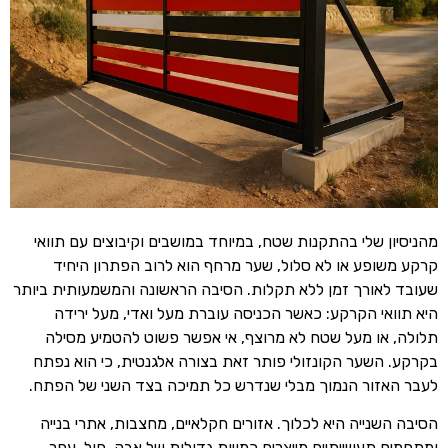
מהניסיון שלי בהתקנות שטח, במיוחד במושבים וקיבוצים עם תוואי
קרקע משופע או לא סלול, שער מרחף הוא לרוב הפתרון היחיד
שעובד לאורך זמן ללא תקלות. הסיבה הראשונה והמשמעותית ביותר
היא תוואי הקרקע: כאשר הכניסה עוברת מעל ואדי, מעל ירידה
תלולה, או מעל שטח לא מרוצף, אי אפשר פשוט להטמיע מסילה
בקרקע. השער הקונזולי פותר זאת בצורה אלגנטית, כי הוא נפתח
לעבר האזור הנמוך מבלי שנדרש כל תמיכה בצד השני של הפתח.
הסיבה השנייה היא לכלוך. אזורים חקלאיים, מחצבות, אתרי בנייה
ומתחמים תעשייתיים מייצרים כמויות גדולות של אבק, חול, עפר