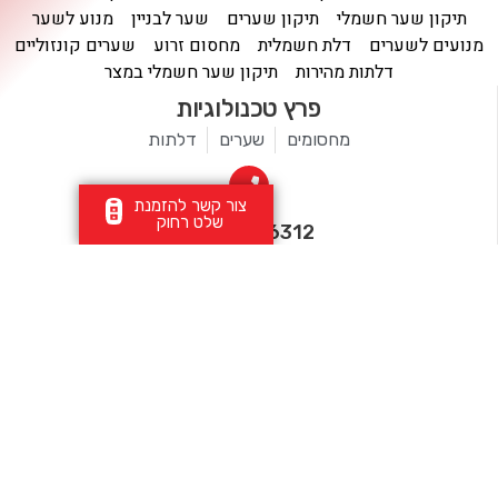
תיקון שער חשמלי
תיקון שערים
שער לבניין
מנוע לשער
מנועים לשערים
דלת חשמלית
מחסום זרוע
שערים קונזוליים
דלתות מהירות
תיקון שער חשמלי במצר
פרץ טכנולוגיות
מחסומים
שערים
דלתות
צור קשר להזמנת
שלט רחוק
077-9976312
אנחנו בפייסבוק
peretztec@gmail.com
קיבוץ מצר, מ.א מנשה
אנחנו באינסטגרם