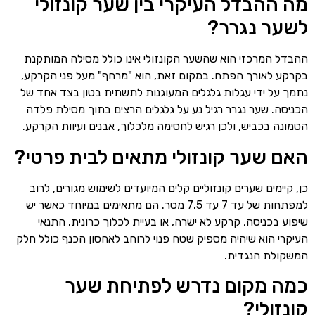
מה ההבדל העיקרי בין שער קונזולי
לשער נגרר?
ההבדל המרכזי הוא שהשער הקונזולי אינו כולל מסילה המותקנת
בקרקע לאורך הפתח. במקום זאת, הוא "מרחף" מעל פני הקרקע,
נתמך על ידי עגלות גלגלים המעוגנות לתשתית בטון בצד אחד של
הכניסה. שער נגרר רגיל נע על גלגלים הרצים בתוך מסילת פלדה
הטמונה בכביש, ולכן רגיש לחסימה מלכלוך, אבנים ועיוות הקרקע.
האם שער קונזולי מתאים לבית פרטי?
כן, קיימים שערים קונזוליים קלים המיועדים לשימוש מגורים, לרוב
למפתחות של עד 7 עד 7.5 מטר. הם מתאימים במיוחד כאשר יש
שיפוע בכניסה, קרקע לא ישרה, או בעיית לכלוך כרונית. התנאי
העיקרי הוא שיהיה מספיק שטח פנוי לרוחב לאחסון הכנף כולל חלק
המשקולת הנגדית.
כמה מקום נדרש לפתיחת שער
קונזולי?