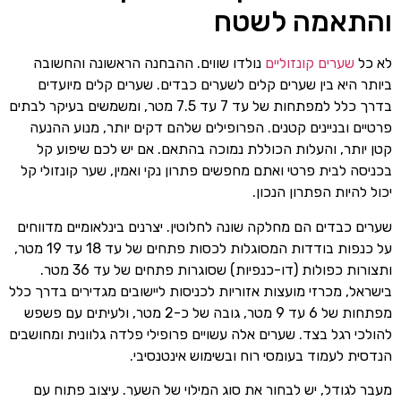
והתאמה לשטח
לא כל
שערים קונזוליים
נולדו שווים. ההבחנה הראשונה והחשובה
ביותר היא בין שערים קלים לשערים כבדים. שערים קלים מיועדים
בדרך כלל למפתחות של עד 7 עד 7.5 מטר, ומשמשים בעיקר לבתים
פרטיים ובניינים קטנים. הפרופילים שלהם דקים יותר, מנוע ההנעה
קטן יותר, והעלות הכוללת נמוכה בהתאם. אם יש לכם שיפוע קל
בכניסה לבית פרטי ואתם מחפשים פתרון נקי ואמין, שער קונזולי קל
יכול להיות הפתרון הנכון.
שערים כבדים הם מחלקה שונה לחלוטין. יצרנים בינלאומיים מדווחים
על כנפות בודדות המסוגלות לכסות פתחים של עד 18 עד 19 מטר,
ותצורות כפולות (דו-כנפיות) שסוגרות פתחים של עד 36 מטר.
בישראל, מכרזי מועצות אזוריות לכניסות ליישובים מגדירים בדרך כלל
מפתחות של 6 עד 9 מטר, גובה של כ-2 מטר, ולעיתים עם פשפש
להולכי רגל בצד. שערים אלה עשויים פרופילי פלדה גלוונית ומחושבים
הנדסית לעמוד בעומסי רוח ובשימוש אינטנסיבי.
מעבר לגודל, יש לבחור את סוג המילוי של השער. עיצוב פתוח עם