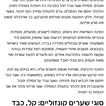
ואבנים. מסילת שער נגרר רגיל בסביבה כזו הופכת במהרה לאויב:
הלכלוך חוסם את הגלגלים, גורם לתקלות ומחייב ניקוי תכוף. בשער
קונזולי, חלקי התנועה מוגנים ומורמים מהקרקע, כך שהלכלוך פשוט
אינו מגיע אליהם.
הסיבה השלישית היא ביטחון. כניסות ליישובים, מפעלים, מוסדות
ציבוריים ומתחמים לוגיסטיים דורשות שער שיספק מחסום פיזי
משמעותי. שערים קונזוליים מפלדה כבדה, הנפוצים מאוד בישראל
בקיבוצים, מושבים ואזורי תעשייה, מספקים רמת עמידות גבוהה
שקשה להשיגה בפתרונות אחרים. הם מיועדים לפעול עשרות ואף
מאות פעמים ביום מבלי לאבד מאמינותם.
הסיבה הרביעית, שפחות אנשים חושבים עליה, היא בניינים עם חניון
תת-קרקעי שהכניסה אליו יורדת בשיפוע. בסיטואציה כזו, שער כנף
יחסום את הכביש בעת פתיחה, ושער נגרר על מסילה יסבול
מהצטברות מים ולכלוך בתעלת המסילה. שער מרחף פותר את שני
הבעיות בו-זמנית.
סוגי שערים קונזוליים: קל, כבד