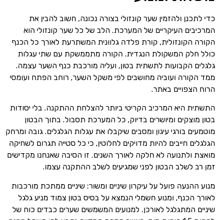
כדי לתכנן ולהזמין שער קונזולי בצורה נכונה, חשוב להבין את
המרכיבים העיקריים של המערכת. הלב של כל שער קונזולי הוא
הקורה הקונזולית, קורת פלדה גלוונית המשתרעת לאורך כל הכנף
כולל חלק המשקולת הנגדית. הקורה מתממשקת עם שתי עגלות
גלגלים הקבועות לתשתית בטון, ועליה מורכבת כנף השער עצמה.
ממד הקורה ועוביה מחושבים לפי משקל השער, רוחב הפתח ועומסי
הרוח הצפויים באתר.
התשתית היא המרכיב הקריטי ביותר להצלחת ההתקנה. בלי יסודות
בטון מוצקים ומיושרים בדיוק, כל המערכת תסבול. בתוך הבטון
מוטמעים בורגי עיגון ומסבים שיקבלו את עגלות הגלגלים. גובה ומרחק
הגלגלים חייבים להיות מדויקים לחלוטין, כי כל סטייה תגרום לשחיקה
מואצת ולתנועה לא חלקה לאורך השנים. זו הסיבה שאנחנו מקדישים
זמן רב לשלב הבטון לפני שמגיעים לשלב ההתקנה עצמו.
מנוע ההנעה פועל על עיקרון שיניים ומשור: שיניים ממתכת מורכבות
לאורך הכנף, ומנוע חשמלי הנמצא על בסיס בטון צמוד מניע גלגל
שיניים המתגלגל לאורכן. למנועים המשמשים שערים כבדים כוח של