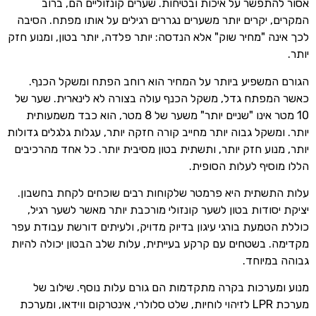
אסור להתפשר על איכות ובטיחות. שערים קונזוליים הם, ברוב
המקרים, יקרים יותר משערים נגררים רגילים על אותו מפתח. הסיבה
לכך אינה "מחיר שוק" אלא הנדסה: יותר פלדה, יותר בטון, ומנוע חזק
יותר.
הגורם המשפיע ביותר על המחיר הוא רוחב הפתח ומשקל הכנף.
כאשר המפתח גדל, משקל הכנף עולה בצורה לא לינארית. שער של
10 מטר אינו "שניים יותר" משער של 8 מטר, הוא כבד משמעותית
יותר. ומשקל גבוה יותר מחייב קורה חזקה יותר, עגלות גלגלים גדולות
יותר, מנוע חזק יותר, ותשתית בטון מסיבית יותר. כל אחד מהרכיבים
הללו מוסיף לעלות הסופית.
עלות התשתית היא פרמטר שלקוחות רבים שוכחים לקחת בחשבון.
יציקת יסודות בטון לשער קונזולי מורכבת יותר מאשר לשער רגיל,
כוללת הטמעת בורגי עיגון בדיוק מדויק, ולעיתים דורשת עבודת עפר
מקדימה. בשטחים עם קרקע בעייתית, עלות שלב הבטון יכולה להיות
גבוהה במיוחד.
מנוע ומערכות בקרה מתקדמות הם גורם עלות נוסף. שילוב של
מערכת LPR לזיהוי לוחיות, שלט סלולרי, אינטרקום ווידאו, ומערכת