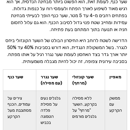
שער כנף, לעומת זאת, הוא הפשוט ביותר מבחינה הנדסית, אך הוא
רגיש מאוד לשיפוע לאורך הפתח ולעומסי רוח על כנפות גדולות.
בפתחים רחבים מ-4 עד 5 מטר, שער כנף הופך לבעייתי מבחינת
עמידות ומחייב שטח פנוי גדול לסיבוב הכנף. הוא גם עלול לחסום
חניה או תנועה בתוך המתחם בעת פתיחה.
הדרישה לשטח לרוחב היא החיסרון הבולט של השער הקונזולי ביחס
לנגרר. בשל המשקולת הנגדית, הוא דורש בסביבות 40% עד 50%
יותר אורך גדר בצד האחסון לעומת שער נגרר רגיל על אותו מפתח.
בסביבה עירונית צפופה, זה יכול להיות מגבלה משמעותית.
מאפיין
שער קונזולי
שער נגרר
שער כנף
(מרחף)
(עם מסילה)
ממשק
ללא מסילה
גלגלים נעים
צירים על
עם
בקרקע, השער
על מסילת
עמודים, הכנף
הקרקע
"מרחף" על
פלדה
מסתובבת מעל
גלגלים מורמים
הטמונה
הקרקע
בכביש