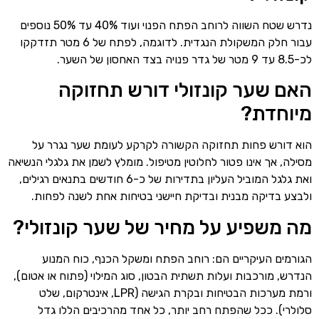
נדרש שטח השווה לרוחב הפתח הפנוי ועוד 40% עד 50% נוספים
עבור חלק המשקולת הנגדית. לדוגמה, לפתח של 6 מטר תזדקקו
לכ-8.5 עד 9 מטר של גדר פנויה בצד האחסון של השער.
האם שער קונזולי דורש תחזוקה
מיוחדת?
הוא דורש פחות תחזוקה הקשורה לקרקע לעומת שער נגרר על
מסילה, אך אינו פטור לחלוטין מטיפול. מומלץ לשמן את גלגלי הנשיאה
ואת גלגל המוביל העליון בתדירות של כ-6 חודשים בתנאים רגילים,
ולבצע בדיקה מבנית ובדיקת חיישני בטיחות אחת לשנה לפחות.
מה משפיע על מחיר של שער קונזולי?
הגורמים העיקריים הם: רוחב הפתח ומשקל הכנף, כוח המנוע
הנדרש, מורכבות ועלות תשתית הבטון, סוג המילוי (פתוח או אטום),
ורמת מערכות הבטיחות ובקרת הגישה (LPR, אינטרקום, שלט
סלולרי). ככל שהפתח רחב יותר, כל אחד מהרכיבים הללו גדל