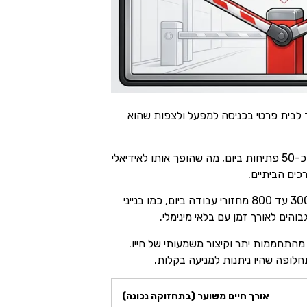
ד לבית פרטי בכניסה למפעל ולצפות שהוא
הוא הפתרון הנפוץ ביותר לשימוש קל עד בינוני. הוא מתאים לזרועות עד 500 ק"ג ולשימוש של עד כ-50 פתיחות ביום, מה שהופך אותו לאידיאלי
כים הביתיים.
(או טבול בשמן) נועד לעבודה אינטנסיבית. הוא מתאים לזרועות של 600 עד 2,000 ק"ג ולכניסות עם 300 עד 800 מחזורי עבודה ביום, כמו בנייני
והים לאורך זמן עם בלאי מינימלי.
בול מהתחממות יתר וקיצור משמעותי של חייו.
ותחלופה שהיו ניתנות למניעה בקלות.
אורך חיים משוער (בתחזוקה נכונה)