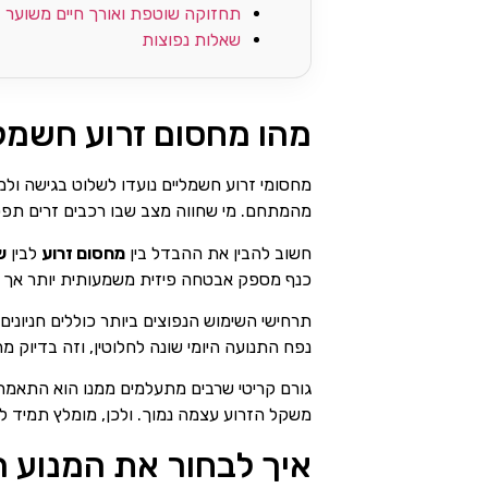
תחזוקה שוטפת ואורך חיים משוער
שאלות נפוצות
מהו מחסום זרוע חשמלי
מחסומי זרוע חשמליים נועדו לשלוט בגישה ולמ
מהמתחם. מי שחווה מצב שבו רכבים זרים תפסו
חשוב להבין את ההבדל בין
מחסום זרוע
לבין
ש
כנף מספק אבטחה פיזית משמעותית יותר אך פעו
תרחישי השימוש הנפוצים ביותר כוללים חניונים
נפח התנועה היומי שונה לחלוטין, וזה בדיוק מ
גורם קריטי שרבים מתעלמים ממנו הוא התאמת
משקל הזרוע עצמה נמוך. ולכן, מומלץ תמיד להוסיף מקדם ביטחון של 20%-30% מעל משקל ואורך הזרוע המ
איך לבחור את המנוע הנ