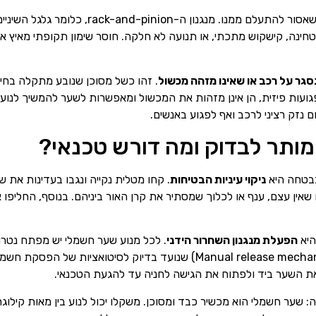
הם אות אזהרה שאסור להתעלם ממנו. מנגנון
ינה, קישקוש מתכתי, או תנועה לא חלקה. חוסר שימון תקופתי מאיץ את
גר על רכב או שאינו מזהה מכשול
. זהו כשל מסוכן שנובע מתקלה בחי
 פגועות פיזית, הן אינן מזהות את המכשול ומאפשרות לשער להמשיך לנוע
 נזק רציני לרכב ואף לפגוע באנשים.
ותר לבדוק ומה דורש טכנאי?
בבטחה היא
ניקוי עיניות הבטיחות
. קחו מטלית נקייה ונגבו בעדינות את 
 שאין עצם, ענף או לכלוך שמסתיר את קרן האור ביניהם. בנוסף, החליפ
היא
הפעלת מנגנון השחרור הידני
. לכל מנוע שער חשמלי יש מפתח נטר
השער למצב ידני. זהו מנגנון שחרור ידני (Manual release mechanism) שנועד
ת השער ביד ולפתוח את הגישה לחניה עד להגעת הטכנאי.
 שער חשמלי הוא מכשיר כבד ומסוכן. משקלו יכול לנוע בין מאות קילוגרמי