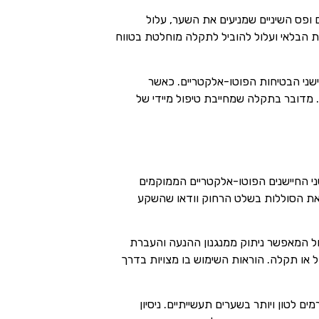
 ה-rack-and-pinion, כלומר גלגל השיניים ופס השיניים שמניעים את השער, עלול
 הבלאי ועלול להוביל לתקלה מוחלטת בטווח
ישני הבטיחות הפוטו-אלקטריים. כאשר
. מדובר בתקלה שמחייבת טיפול מיידי של
שני החיישנים הפוטו-אלקטריים הממוקמים
ו את הסוללות בשלט הרחוק וודאו שהשקע
ול המאפשר ניתוק ממנגנון ההנעה והעברת
 בדיוק לסיטואציות של הפסקת חשמל או תקלה. הוראות השימוש בו מצויות בדרך
ם לטון ויותר בשערים תעשייתיים. ניסיון