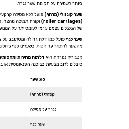
ביותר לשמירה על תקינות שער נגרר.
שער קונזולי (מרחף)
פועל ללא מסילה קרקעית, 
(roller carriages)
וקורת תמיכה מהצד. התק
של הגלגלים עצמם יגרמו לעומס יתר על המנוע 
שער כנף
פועל כמו דלת גדולה ומסתובב על ציר
מהשער להיסגר עד הסוף. בשערים כנף גדולי
קטגוריה נפרדת היא
דלתות מהירות ומחסומים
סובלים לרוב מבעיות בבוכנה הפנאומטית או בל
סוג שער
קונזולי (מרחף)
נגרר על מסילה
שער כנף