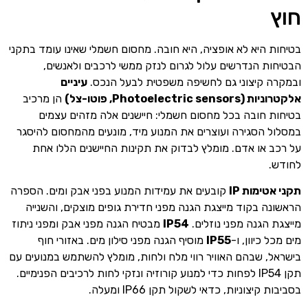
חוץ
בטיחות היא לא אופציה, היא חובה. מחסום חשמלי שאינו עומד בתקני
הבטיחות הנדרשים עלול לגרום לנזק ממשי לרכבים ולאנשים,
ובמקרה קיצוני גם לחשיפה משפטית לבעל הנכס.
עיניים
אלקטרוניות (Photoelectric sensors, פוטו-צל)
הן מרכיב
בטיחות חובה בכל מחסום חשמלי: חיישנים אלה מזהים עצמים
במסלול הסגירה ועוצרים את המנוע מיד, מונעים מהמחסום להיסגר
על רכב או אדם. מומלץ לבדוק את תקינות החיישנים הללו אחת
לחודש.
תקני אטימות IP
קובעים את עמידות המנוע בפני אבק ומים. הספרה
הראשונה בקוד מייצגת הגנה מפני חדירת גופים מוצקים, והשנייה
מייצגת הגנה מפני נוזלים.
IP54
מבטיח הגנה מפני אבק ומפני ניתוז
מים מכל כיוון, ו-
IP55
מוסיף הגנה מפני סילון מים. באזורי חוף
בישראל, שבהם האוויר רווי מלח ולחות, מומלץ להשתמש במנועים עם
תקן IP54 לפחות כדי למנוע קורוזיה ונזקי לחות לרכיבים הפנימיים.
בסביבות קיצוניות, כדאי לשקול תקן IP66 ומעלה.