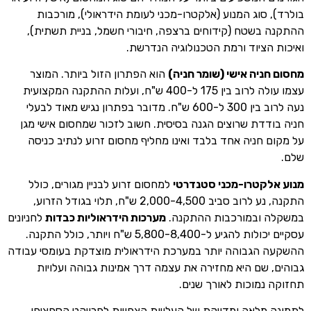
בולרד), סוג המנוע (אלקטרו-מכני לעומת הידראולי), מורכבות
ההתקנה בשטח (קידוחים ברצפה, חיבורי חשמל, בניית תשתית),
ואיכות הציוד ורמת הטכנולוגיה הנדרשת.
מחסום חניה אישי (שומר חניה)
הוא הפתרון הזול ביותר. המוצר
עצמו עולה לרוב בין 175 ל-400 ש"ח, ועלות ההתקנה המקצועית
נעה לרוב בין 300 ל-600 ש"ח. מדובר בפתרון נגיש מאוד לבעלי
חניה בודדת שרוצים הגנה בסיסית. חשוב לזכור שמחסום אישי מגן
על מקום חניה אחד בלבד ואינו מחליף מחסום זרוע לנתיב כניסה
שלם.
מנוע אלקטרו-מכני סטנדרטי
למחסום זרוע לבניין מגורים, כולל
התקנה, נע לרוב סביב 2,000-4,500 ש"ח, תלוי בגודל הזרוע,
במשקלה ובמורכבות ההתקנה.
מערכות הידראוליות כבדות
לחניונים
עסקיים יכולות להגיע ל-5,800-8,400 ש"ח ויותר, כולל התקנה.
ההשקעה הגבוהה יותר במערכת הידראולית מוצדקת בעומסי עבודה
גבוהים, שם היא מחזירה את עצמה דרך אמינות גבוהה ועלויות
תחזוקה נמוכות לאורך שנים.
לתמונה מלאה ומדויקת של העלויות הצפויות לפרויקט הספציפי