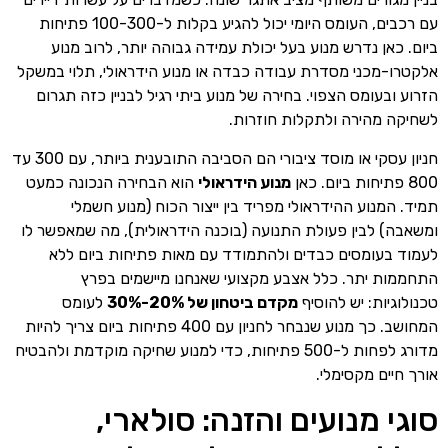
עם רכבים, העומס היומי יכול להגיע בקלות ל-100-300 פתיחות
ביום. כאן נדרש מנוע בעל יכולת עמידה גבוהה יותר, לרוב מנוע
אלקטרו-מכני מסדרת עבודה כבדה או מנוע הידראולי, תלוי במשקל
הזרוע ובעומס הצפוי. בחירה של מנוע ביתי רגיל לבניין כזה תגרום
לשחיקה מהירה ולתקלות חוזרות.
חניון עסקי או מוסד ציבורי הם הסביבה התובענית ביותר, עם 300 עד
800 פתיחות ביום. כאן
מנוע הידראולי
הוא הבחירה הנכונה כמעט
תמיד. המנוע ההידראולי מפריד בין ייצור הכוח (מנוע חשמלי
ומשאבה) לבין פעולת התנועה (בוכנה הידראולית), מה שמאפשר לו
לעמוד בעומסים כבדים ולהתמודד עם מאות פתיחות ביום ללא
התחממות יתר. כלל אצבע מקצועי שאנחנו מיישמים בפרץ
טכנולוגיות: יש להוסיף
מקדם ביטחון של 20%-30%
לעומס
המחושב. כך מנוע שנבחר לחניון עם 400 פתיחות ביום צריך להיות
מדורג לפחות ל-500 פתיחות, כדי למנוע שחיקה מוקדמת ולהבטיח
אורך חיים מקסימלי.
סוגי מנועים והזנה: סולארי,