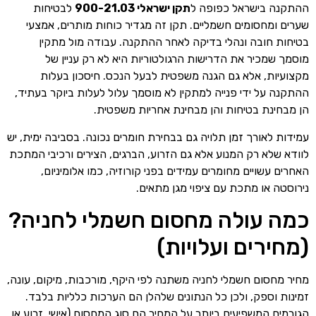
ההתקנה בישראל כפופה ל
תקן ישראלי 900-21.03
לבטיחות
שערים ומחסומים חשמליים. תקן זה מגדיר כוחות מותרים, אמצעי
בטיחות חובה ונהלי בדיקה לאחר ההתקנה. עבודה מול מתקין
מוסמך שמכיר את הדרישות הרגולטוריות היא לא רק עניין של
מקצועיות, אלא גם הגנה משפטית לבעל הנכס. חיסכון בעלות
ההתקנה על ידי פנייה למתקין לא מוסמך עלול לעלות ביוקר בעתיד,
הן מבחינת בטיחות והן מבחינת אחריות משפטית.
עמידות לאורך זמן תלויה גם בבחירת חומרים נכונה. בסביבה ימית, יש
לוודא שלא רק המנוע אלא גם הזרוע, הברגים, הצירים ורכיבי המתכת
האחרים עשויים מחומרים עמידים בפני קורוזיה, כמו אלומיניום,
נירוסטה או מתכת עם ציפוי מגן מתאים.
כמה עולה מחסום חשמלי לחניה?
(מחירים ועלויות)
מחיר מחסום חשמלי לחניה משתנה לפי היקף, מורכבות, מיקום, עונה,
זמינות וספק, ולכן כל הנתונים שלהלן הם הערכות כלליות בלבד.
הגורמים המשפיעים ביותר על המחיר הם סוג המחסום (אישי, זרוע או