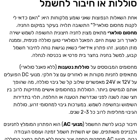
סוללות או חיבור לחשמל
אחת השאלות הנפוצות שאני שומע מלקוחות היא: "האם כדאי לי
לקנות מחסום סולארי?" התשובה תלויה בעיקר במיקום החניה.
מחסום סולארי
מתאים מצוין לחניה חיצונית החשופה לשמש ישירה
לאורך רוב שעות היום. הפאנל הסולארי טוען סוללה פנימית, וממנה
מוזן המנוע. זהו פתרון אידיאלי כשאין נגישות נוחה לחיבור חשמל
קבוע, למשל בחניה בחצר בית פרטי או בכניסה לנחלה.
מחסומים המבוססים על
סוללות נטענות
(ללא פאנל סולארי)
מתאימים לחניות מקורות או לאזורים עם צל חלקי. מנועי DC הפועלים
על 12V או 24V מאפשרים שילוב קל של גיבוי סוללה, מה שהופך
אותם לגמישים ביותר. הסוללות במחסומים אישיים מחזיקות לרוב בין
חצי שנה לשנה לפני שנדרשת הטענה או החלפה, תלוי בתדירות
השימוש ובחשיפה לשמש. במערכות גיבוי למחסומי זרוע, סוללות
הגיבוי מחליפות לרוב כל 2-3 שנים.
חיבור קבוע לרשת החשמל (
מנועי AC
) הוא הפתרון המומלץ לחניונים
ולבניינים משותפים, שם יש תשתית חשמל זמינה ועומס העבודה
גבוה. מנועי AC מספקים הספק יציב ורציף ללא תלות במצב הסוללה,