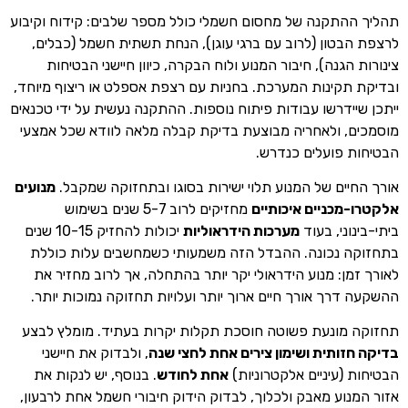
תהליך ההתקנה של מחסום חשמלי כולל מספר שלבים: קידוח וקיבוע
לרצפת הבטון (לרוב עם ברגי עוגן), הנחת תשתית חשמל (כבלים,
צינורות הגנה), חיבור המנוע ולוח הבקרה, כיוון חיישני הבטיחות
ובדיקת תקינות המערכת. בחניות עם רצפת אספלט או ריצוף מיוחד,
ייתכן שיידרשו עבודות פיתוח נוספות. ההתקנה נעשית על ידי טכנאים
מוסמכים, ולאחריה מבוצעת בדיקת קבלה מלאה לוודא שכל אמצעי
הבטיחות פועלים כנדרש.
אורך החיים של המנוע תלוי ישירות בסוגו ובתחזוקה שמקבל.
מנועים
אלקטרו-מכניים איכותיים
מחזיקים לרוב 5-7 שנים בשימוש
ביתי-בינוני, בעוד
מערכות הידראוליות
יכולות להחזיק 10-15 שנים
בתחזוקה נכונה. ההבדל הזה משמעותי כשמחשבים עלות כוללת
לאורך זמן: מנוע הידראולי יקר יותר בהתחלה, אך לרוב מחזיר את
ההשקעה דרך אורך חיים ארוך יותר ועלויות תחזוקה נמוכות יותר.
תחזוקה מונעת פשוטה חוסכת תקלות יקרות בעתיד. מומלץ לבצע
בדיקה חזותית ושימון צירים אחת לחצי שנה
, ולבדוק את חיישני
הבטיחות (עיניים אלקטרוניות)
אחת לחודש
. בנוסף, יש לנקות את
אזור המנוע מאבק ולכלוך, לבדוק הידוק חיבורי חשמל אחת לרבעון,