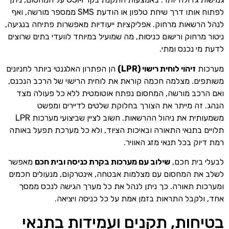
לפתוח אותו דרך שיחת טלפון או הודעת SMS ממספר מורשה, ואף
לנהל הרשאות מרחוק. אפליקציות ייעודיות מאפשרות פתיחה בנגיעה,
ניטור מרחוק ורישום כניסות, מה שמועיל במיוחד לוועדי בתים שרוצים
לדעת מי נכנס ומתי.
מערכות
זיהוי לוחית רישוי (LPR)
הן הפתרון האלגנטי ביותר לחניונים
משותפים. מצלמה חכמה קוראת את לוחית הרישוי של הרכב הנכנס,
ואם הרכב מורשה, המחסום נפתח אוטומטית ללא כל פעולה מצד
הנהג. זה מייתר את הצורך בחלוקת שלטים לדיירים ומפשט
משמעותית את ניהול ההרשאות. חשוב לציין שביצועי מערכות LPR
תלויים בתנאי התאורה ובאיכות הציוד, ולא כל מערכת תפעל באותה
רמת דיוק בכל תנאי מזג האוויר.
לבעלי בית חכם,
שילוב עם מערכות בקרת כניסה ובית חכם
מאפשר
לשלב את המחסום עם מצלמות אבטחה, אינטרקום, מנעולים חכמים
ומערכות תאורה. כך ניתן לנהל את כל מערך הגישה לנכס ממסך
אחד, ולקבל התראות בזמן אמת על כל כניסה ויציאה.
בטיחות, תקנים ועמידות בתנאי