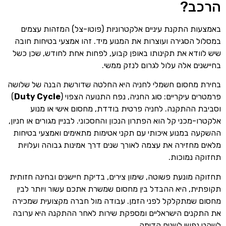
הרכב?
באמצעות התקנת עיניים אלקטרוניות (פוטו-צל) המזהות עצמים
במסלול הסגירה ועוצרות את המנוע מיד. זהו אמצעי בטיחות חובה
שיש לוודא את תקינותו באופן קבוע, לפחות אחת לחודש, שכן כשל
בחיישנים אלה עלול לגרום לנזק ממשי.
בחירת מחסום חשמלי לחניה היא החלטה שדורשת הבנה של שלושה
פרמטרים עיקריים: סוג החניה, נפח התנועה הצפוי (
Duty Cycle
)
וסביבת ההתקנה. לחניה פרטית בודדת, מחסום אישי או מנוע
אלקטרו-מכני קל הוא הפתרון הנכון והחסכוני. לבניין מגורים או חניון,
ההשקעה במנוע איכותי עם תקני אטימות מתאימים ואמצעי בטיחות
מלאים מחזירה את עצמה לאורך שנים דרך אמינות גבוהה ועלויות
תחזוקה נמוכות.
תחזוקה מונעת פשוטה, שימון צירים, בדיקת חיישנים ובחינה חזותית
תקופתית, היא ההבדל בין מחסום שמשרת אתכם עשור ויותר לבין
מחסום שמתקלקל לפני הזמן. עבודה מול חברה מקצועית שמכירה
את התקנים הישראליים ומספקת שירות לאחר ההתקנה היא ערובה
לשקט נפשי לשנים קדימה.