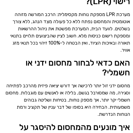
רישוי (LPR)?
מערכת LPR מספקת נוחות מקסימלית: הרכב המורשה מזוהה
אוטומטית והמחסום נפתח ללא כל פעולה מצד הנהג, ללא צורך
בשלטים. לוועד הבית, המערכת מפשטת את ניהול ההרשאות
ומספקת רישום כניסות מלא. חשוב לציין שהביצועים תלויים בתנאי
תאורה ובאיכות הציוד, ואין הבטחה ל-100% זיהוי בכל תנאי מזג
אוויר.
האם כדאי לבחור מחסום ידני או
חשמלי?
מחסום ידני זול יותר לרכישה אך דורש יציאה פיזית מהרכב לפתיחה
וסגירה, מה שמסורבל בגשם, בלילה או לאנשים עם מוגבלות. מחסום
חשמלי יקר יותר, אך מספק נוחות, בטיחות ושליטה גבוהים
משמעותית. הבחירה היא בסופו של דבר עניין של תקציב ורמת
הנוחות הנדרשת.
איך מונעים מהמחסום להיסגר על