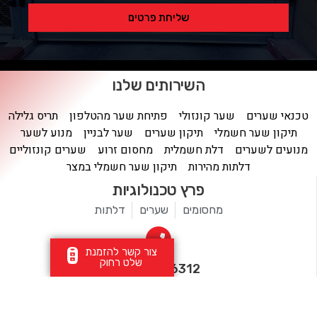
שליחת פרטים
השירותים שלנו
טכנאי שערים
שער קונזולי
פתיחת שער מהטלפון
תריס גלילה
תיקון שער חשמלי
תיקון שערים
שער לבניין
מנוע לשער
מנועים לשערים
דלת חשמלית
מחסום זרוע
שערים קונזוליים
דלתות מהירות
תיקון שער חשמלי במצר
פרץ טכנולוגיות
מחסומים
שערים
דלתות
צור קשר להזמנת
שלט רחוק
077-9976312