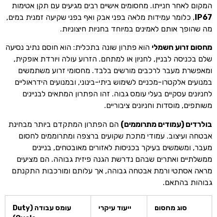
המקום לאחר חנייתו. מחסומים אישיים רבים מגיעים עם תקן אטימות
IP67
, כלומר עמידות מלאה בפני אבק ואף בפני שקיעה זמנית במים,
מה שהופך אותם לאמינים במיוחד בחניות חיצוניות.
מחסום זרוע חשמלי
הוא פתרון שונה בתכלית: הוא חוסם נתיב נסיעה
שלם בכניסה לבניין, לחניון או למתחם. הזרוע עולה ויורדת אופקית,
ומאפשרת מעבר לרכבים מורשים בלבד. מחסומי זרוע משתמשים
במנועים אלקטרו-מכניים לשימוש ביתי-בינוני, ובמנועים הידראוליים
לחניונים עסקיים בעלי עומס גבוה. זהו הפתרון המתאים לבניינים
משותפים, מוסדות וחניונים ציבוריים.
בולרדים (עמודים מתרוממים)
הם הפתרון המתקדם ביותר מבחינת
אבטחה ועיצוב. עמודי מתכת שקועים ברצפה ומתרוממים לחסום
מעבר, ומשמשים בעיקר בכניסות לאזורים מאובטחים, בניינים
ממשלתיים ואתרים שבהם נדרשת הגנה פיזית גבוהה. הם מציעים
מראה אסתטי ורמת אבטחה גבוהה, אך עלותם ומורכבות התקנתם
גבוהות בהתאם.
סוג מחסום
ייעוד עיקרי
עומס עבודה (Duty