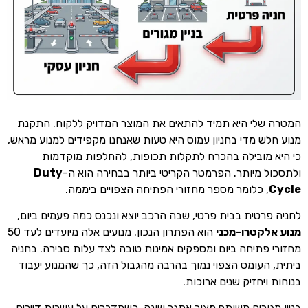
המטרה שלי היא תמיד להתאים את המוצר המדויק ללקוח. התקנת
מנוע חלש מדי בחניון עמוס היא טעות שאנחנו מקפידים למנוע מראש,
כי היא מובילה בהכרח לתקלות תכופות, להחלפות מוקדמות
ולתסכול מיותר. הפרמטר הקריטי ביותר בבחירה הוא ה-
Duty
Cycle
, כלומר מספר מחזורי הפתיחה הצפויים ביממה.
לחניה פרטית בבית פרטי, שבה הרכב יוצא ונכנס כמה פעמים ביום,
מנוע אלקטרו-מכני
הוא הפתרון הנכון. מנועים אלה מיועדים לעד 50
מחזורי פתיחה ביום ומספקים אמינות טובה לצד עלות סבירה. בחניה
ביתית, העומס הצפוי נמוך בהרבה מהגבול הזה, כך שהמנוע יעבוד
בנוחות ויחזיק שנים ארוכות.
בניין מגורים משותף מציב אתגר שונה. כשמדברים על עשרות דיירים