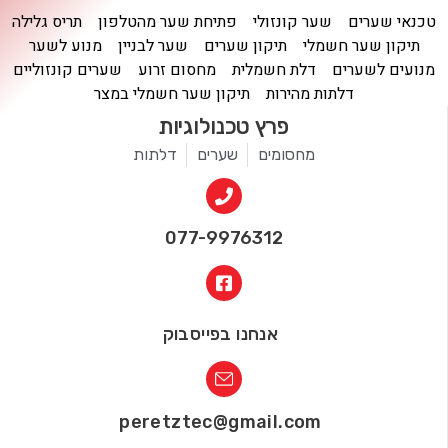
טכנאי שערים
שער קונזולי
פתיחת שער מהטלפון
תריס גלילה
תיקון שער חשמלי
תיקון שערים
שער לבניין
מנוע לשער
מנועים לשערים
דלת חשמלית
מחסום זרוע
שערים קונזוליים
דלתות מהירות
תיקון שער חשמלי במצר
פרץ טכנולוגיות
מחסומים
שערים
דלתות
077-9976312
אנחנו בפייסבוק
peretztec@gmail.com