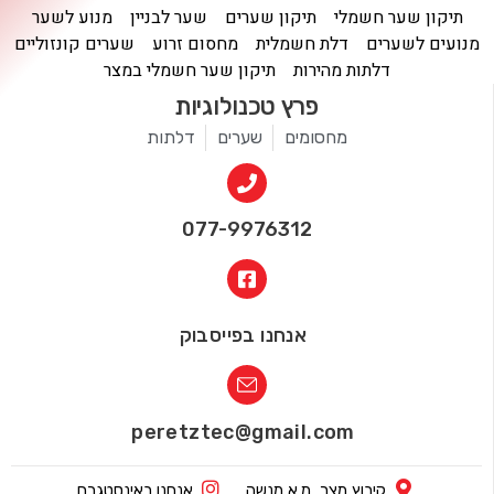
תיקון שער חשמלי
תיקון שערים
שער לבניין
מנוע לשער
מנועים לשערים
דלת חשמלית
מחסום זרוע
שערים קונזוליים
דלתות מהירות
תיקון שער חשמלי במצר
פרץ טכנולוגיות
מחסומים
שערים
דלתות
077-9976312
אנחנו בפייסבוק
peretztec@gmail.com
קיבוץ מצר, מ.א מנשה
אנחנו באינסטגרם